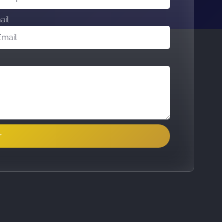
ail
r