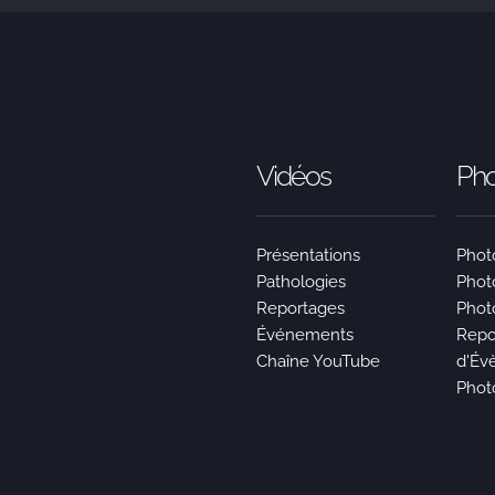
Vidéos
Pho
Présentations
Photo
Pathologies
Phot
Reportages
Phot
Événements
Repo
Chaîne YouTube
d'Év
Phot